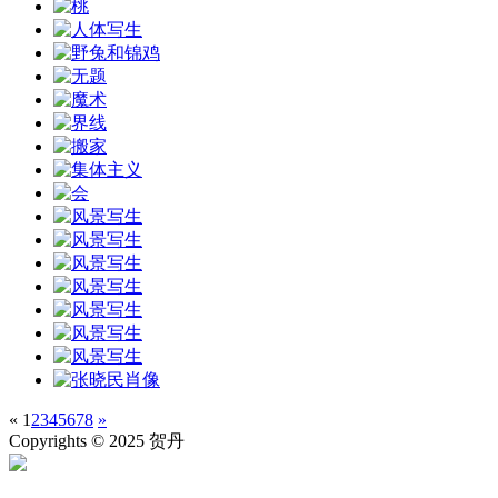
«
1
2
3
4
5
6
7
8
»
Copyrights © 2025 贺丹