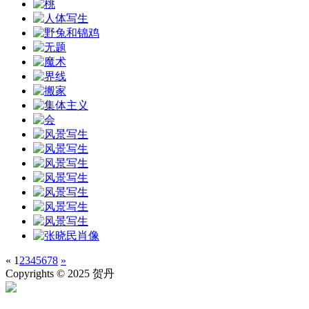
«
1
2
3
4
5
6
7
8
»
Copyrights © 2025 贺丹