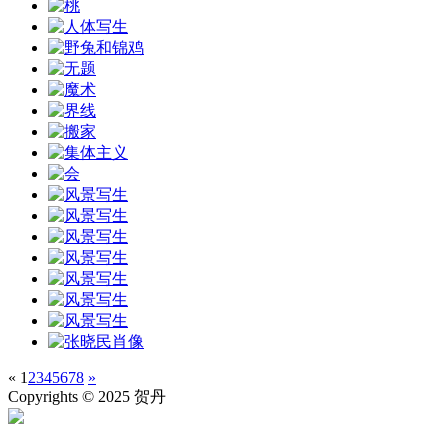
«
1
2
3
4
5
6
7
8
»
Copyrights © 2025 贺丹