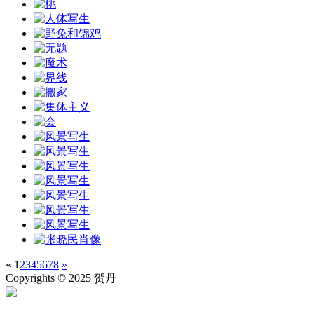
«
1
2
3
4
5
6
7
8
»
Copyrights © 2025 贺丹